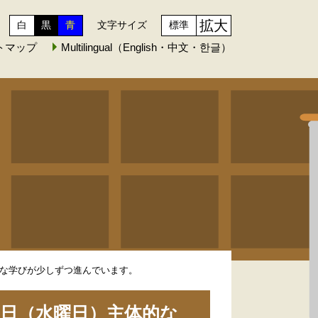
拡大
白
黒
青
文字サイズ
標準
トマップ
Multilingual（English・中文・한글）
な学びが少しずつ進んでいます。
日（水曜日）主体的な