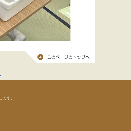
このページのトッ
て
します。