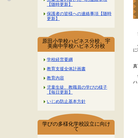
【随時更新】
保護者の皆様への連絡事項【随時
更新】
前
原田小学校ハピネス分校、宇
あ
美南中学校ハピネス分校
に
学校経営要綱
ま
真
教育支援全体計画書
学
教育内容
ハ
児童生徒、教職員の学びの様子
【毎日更新】
いじめ防止基本方針
学びの多様化学校設立に向け
て