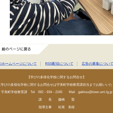
前のページに戻る
のホームページについて
RSS配信について
広告の募集につい
【学びの多様化学校に関するお問合せ】
立学びの多様化学校に関するお問合せは宇美町学校教育課担当までお願いいた
宇美町学校教育課 Tel 092－934－2245 Mail gakkou@town.umi.lg.jp
課 長 藤崎 賢
指導主事 松尾 美桜