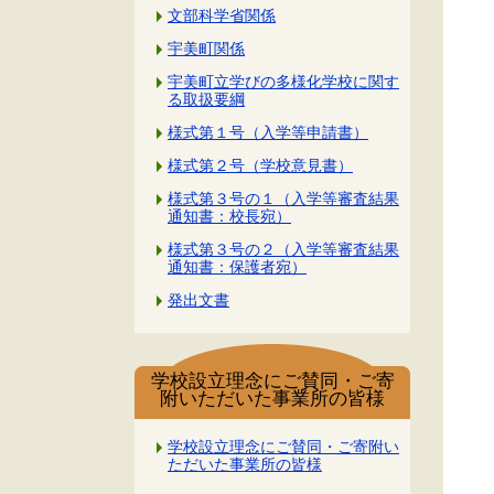
文部科学省関係
宇美町関係
宇美町立学びの多様化学校に関す
る取扱要綱
様式第１号（入学等申請書）
様式第２号（学校意見書）
様式第３号の１（入学等審査結果
通知書：校長宛）
様式第３号の２（入学等審査結果
通知書：保護者宛）
発出文書
学校設立理念にご賛同・ご寄
附いただいた事業所の皆様
学校設立理念にご賛同・ご寄附い
ただいた事業所の皆様