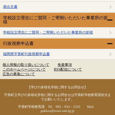
発出文書
学校設立理念にご賛同・ご寄附いただいた事業所の皆
様
学校設立理念にご賛同・ご寄附いただいた事業所の皆様
行政視察申込書
福岡県宇美町行政視察申込書
個人情報の取り扱いについて
免責事項
このホームページについて
RSS配信について
広告の募集について
【学びの多様化学校に関するお問合せ】
宇美町立学びの多様化学校に関するお問合せは宇美町学校教育課担当ま
でお願いいたします。
宇美町学校教育課 Tel 092－934－2245 Mail
gakkou@town.umi.lg.jp