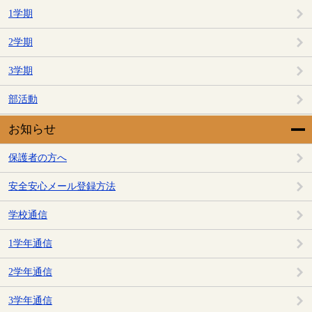
1学期
2学期
3学期
部活動
お知らせ
保護者の方へ
安全安心メール登録方法
学校通信
1学年通信
2学年通信
3学年通信