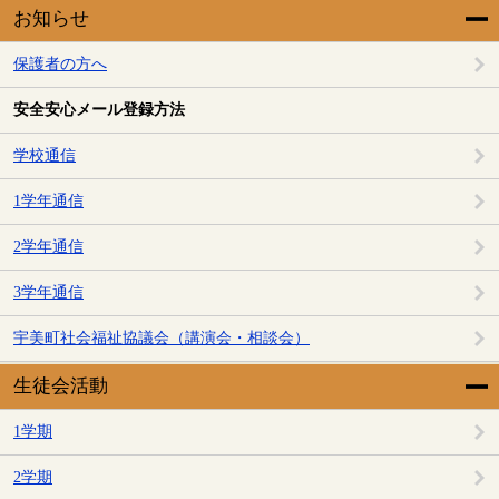
お知らせ
保護者の方へ
安全安心メール登録方法
学校通信
1学年通信
2学年通信
3学年通信
宇美町社会福祉協議会（講演会・相談会）
生徒会活動
1学期
2学期