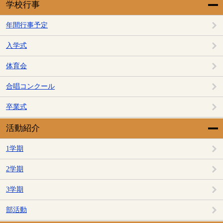
学校行事
年間行事予定
入学式
体育会
合唱コンクール
卒業式
活動紹介
1学期
2学期
3学期
部活動