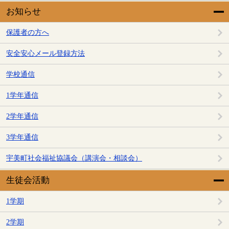
お知らせ
保護者の方へ
安全安心メール登録方法
学校通信
1学年通信
2学年通信
3学年通信
宇美町社会福祉協議会（講演会・相談会）
生徒会活動
1学期
2学期