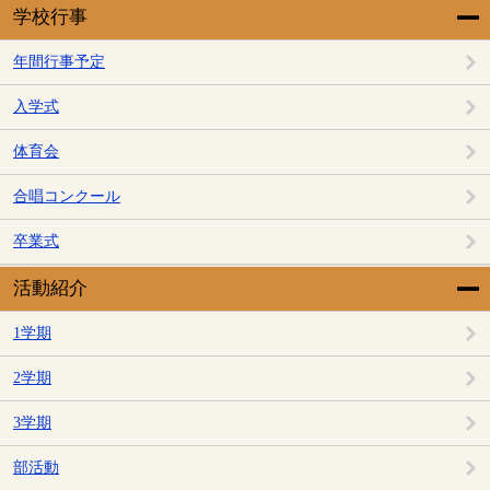
学校行事
年間行事予定
入学式
体育会
合唱コンクール
卒業式
活動紹介
1学期
2学期
3学期
部活動