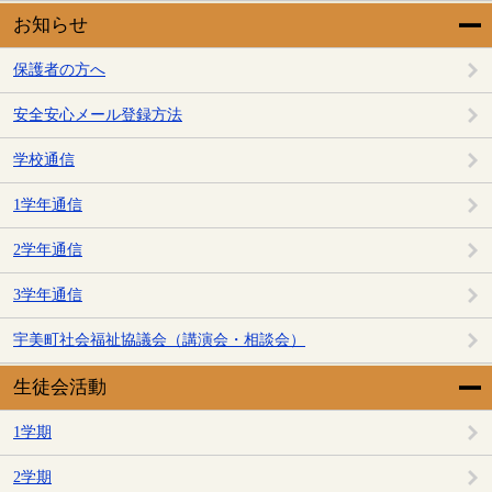
お知らせ
保護者の方へ
安全安心メール登録方法
学校通信
1学年通信
2学年通信
3学年通信
宇美町社会福祉協議会（講演会・相談会）
生徒会活動
1学期
2学期