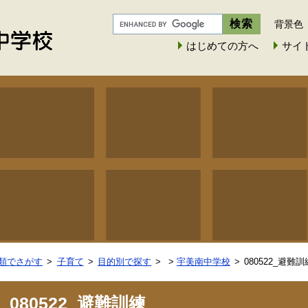
背景色
はじめての方へ
サイ
類でさがす
子育て
目的別で探す
>
宇美南中学校
080522_避難訓
080522_避難訓練