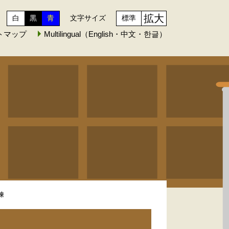
拡大
白
黒
青
文字サイズ
標準
トマップ
Multilingual（English・中文・한글）
練