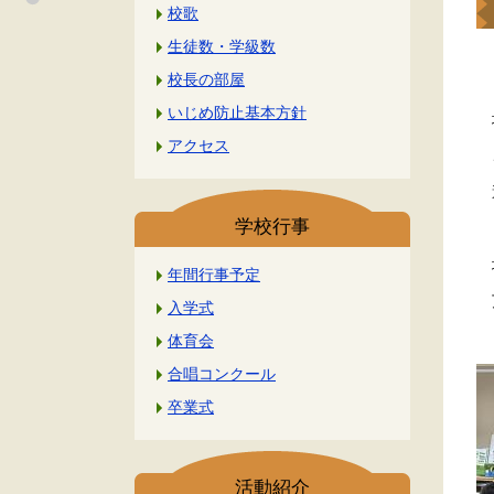
校歌
生徒数・学級数
校長の部屋
６
いじめ防止基本方針
地
アクセス
こ
避
学校行事
ま
地
年間行事予定
万
入学式
体育会
合唱コンクール
卒業式
活動紹介