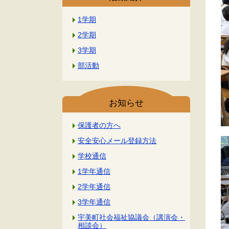
1学期
2学期
3学期
部活動
お知らせ
保護者の方へ
安全安心メール登録方法
学校通信
1学年通信
2学年通信
3学年通信
宇美町社会福祉協議会（講演会・
相談会）