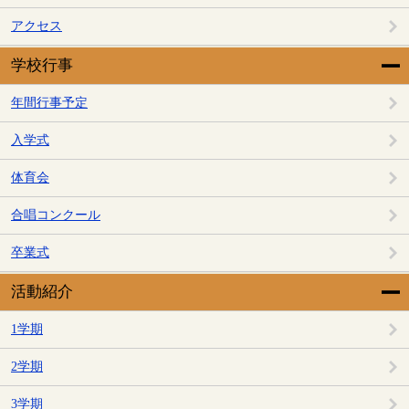
アクセス
学校行事
年間行事予定
入学式
体育会
合唱コンクール
卒業式
活動紹介
1学期
2学期
3学期