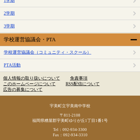
1学期
2学期
3学期
学校運営協議会・PTA
学校運営協議会（コミュニティ・スクール）
PTA活動
個人情報の取り扱いについて
免責事項
このホームページについて
RSS配信について
広告の募集について
宇美町立宇美南中学校
〒811-2108
福岡県糟屋郡宇美町ゆりが丘1丁目1番1号
Tel：092-934-3300
Fax：092-934-3310