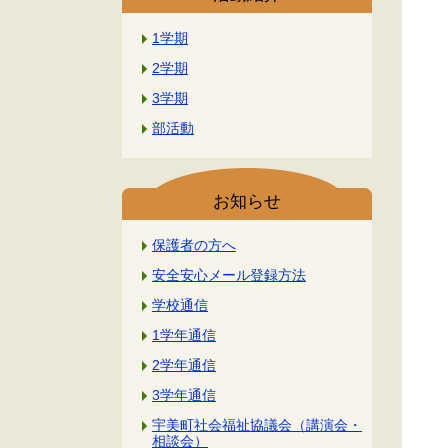
1学期
2学期
3学期
部活動
お知らせ
保護者の方へ
安全安心メール登録方法
学校通信
1学年通信
2学年通信
3学年通信
宇美町社会福祉協議会（講演会・
相談会）