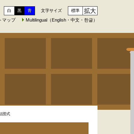
拡大
白
黒
青
文字サイズ
標準
トマップ
Multilingual（English・中文・한글）
ム結団式