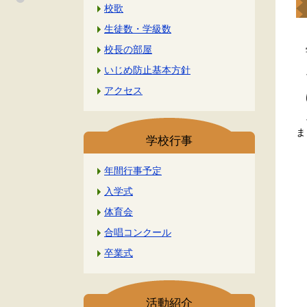
校歌
生徒数・学級数
校長の部屋
宇
いじめ防止基本方針
そ
アクセス
は
そ
ま
学校行事
リ
年間行事予定
入学式
体育会
合唱コンクール
卒業式
活動紹介