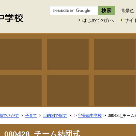
背景色
はじめての方へ
サイ
類でさがす
子育て
目的別で探す
>
宇美南中学校
080428_チー
080428_チーム結団式