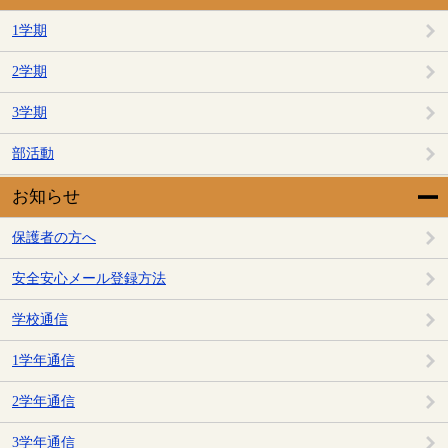
1学期
2学期
3学期
部活動
お知らせ
保護者の方へ
安全安心メール登録方法
学校通信
1学年通信
2学年通信
3学年通信