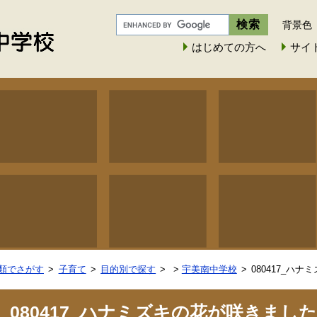
背景色
はじめての方へ
サイ
類でさがす
子育て
目的別で探す
>
宇美南中学校
080417_ハ
080417_ハナミズキの花が咲きまし