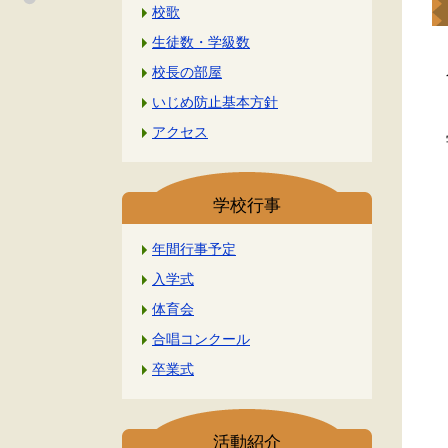
校歌
生徒数・学級数
校長の部屋
今
いじめ防止基本方針
う
アクセス
宇
学校行事
年間行事予定
入学式
体育会
合唱コンクール
卒業式
活動紹介