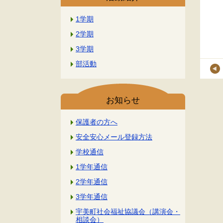
1学期
2学期
3学期
部活動
お知らせ
保護者の方へ
安全安心メール登録方法
学校通信
1学年通信
2学年通信
3学年通信
宇美町社会福祉協議会（講演会・
相談会）