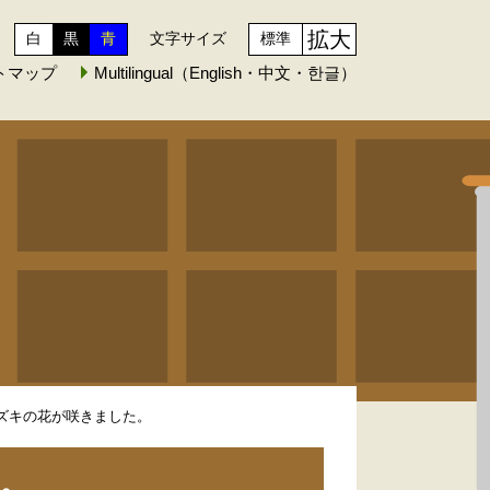
拡大
白
黒
青
文字サイズ
標準
トマップ
Multilingual（English・中文・한글）
ナミズキの花が咲きました。
た。