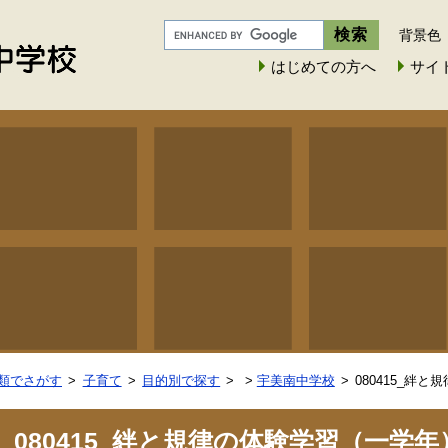
背景色
はじめての方へ
サイ
類でさがす
子育て
目的別で探す
>
宇美南中学校
080415_絆
080415_絆と規律の体験学習（一学年