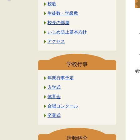
校歌
生徒数・学級数
校長の部屋
４
いじめ防止基本方針
午
アクセス
ま
午
学校行事
さ
表
年間行事予定
入学式
体育会
合唱コンクール
卒業式
活動紹介