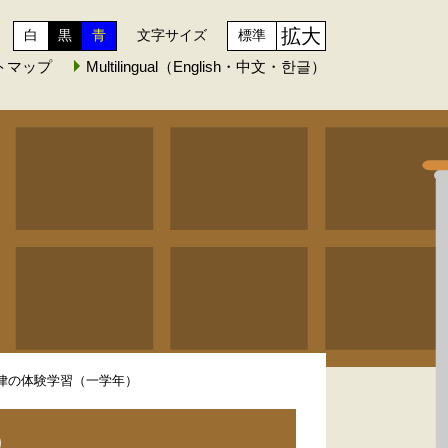
拡大
白
黒
青
文字サイズ
標準
トマップ
Multilingual（English・中文・한글）
と規律の体験学習（一学年）
）