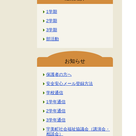
1学期
2学期
3学期
部活動
お知らせ
保護者の方へ
安全安心メール登録方法
学校通信
1学年通信
2学年通信
3学年通信
宇美町社会福祉協議会（講演会・
相談会）