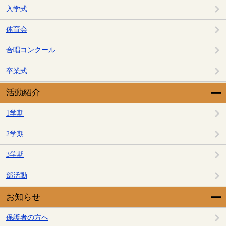
入学式
体育会
合唱コンクール
卒業式
活動紹介
1学期
2学期
3学期
部活動
お知らせ
保護者の方へ