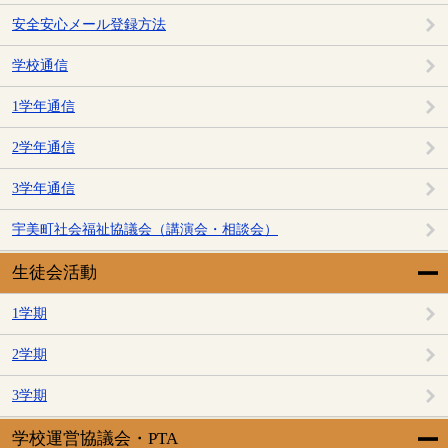
安全安心メール登録方法
学校通信
1学年通信
2学年通信
3学年通信
宇美町社会福祉協議会（講演会・相談会）
生徒会活動
1学期
2学期
3学期
学校運営協議会・PTA