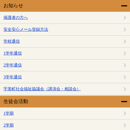
お知らせ
保護者の方へ
安全安心メール登録方法
学校通信
1学年通信
2学年通信
3学年通信
宇美町社会福祉協議会（講演会・相談会）
生徒会活動
1学期
2学期