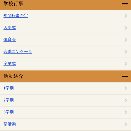
学校行事
年間行事予定
入学式
体育会
合唱コンクール
卒業式
活動紹介
1学期
2学期
3学期
部活動