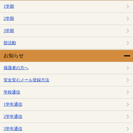
1学期
2学期
3学期
部活動
お知らせ
保護者の方へ
安全安心メール登録方法
学校通信
1学年通信
2学年通信
3学年通信