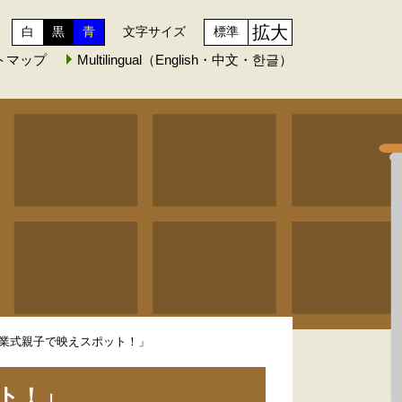
拡大
白
黒
青
文字サイズ
標準
トマップ
Multilingual（English・中文・한글）
業式親子で映えスポット！」
ト！」