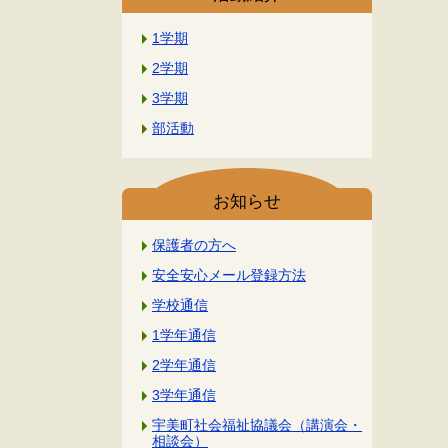
1学期
2学期
3学期
部活動
お知らせ
保護者の方へ
安全安心メール登録方法
学校通信
1学年通信
2学年通信
3学年通信
宇美町社会福祉協議会（講演会・
相談会）