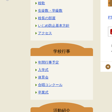
校歌
生徒数・学級数
P
校長の部屋
いじめ防止基本方針
アクセス
学校行事
年間行事予定
入学式
体育会
合唱コンクール
卒業式
活動紹介