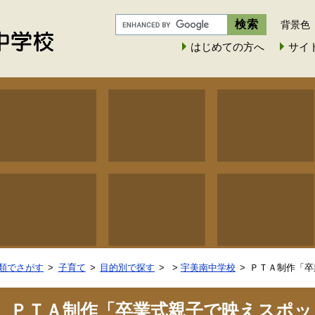
背景色
はじめての方へ
サイ
類でさがす
子育て
目的別で探す
>
宇美南中学校
ＰＴＡ制作「卒
ＰＴＡ制作「卒業式親子で映えスポッ