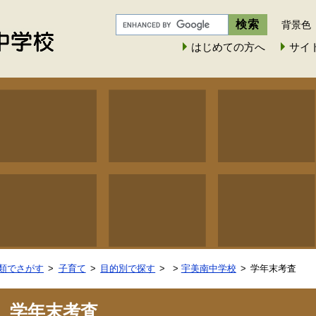
背景色
はじめての方へ
サイ
類でさがす
子育て
目的別で探す
>
宇美南中学校
学年末考査
学年末考査