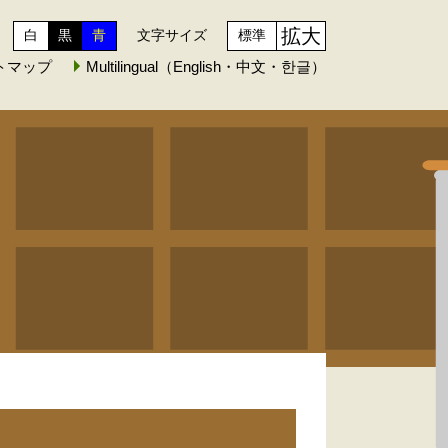
拡大
白
黒
青
文字サイズ
標準
トマップ
Multilingual（English・中文・한글）