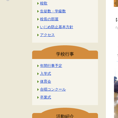
校歌
生徒数・学級数
校長の部屋
【
いじめ防止基本方針
「
アクセス
２
こ
学校行事
生
年間行事予定
入学式
体育会
合唱コンクール
卒業式
活動紹介