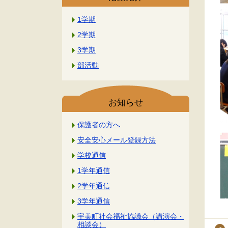
1学期
2学期
3学期
部活動
お知らせ
保護者の方へ
安全安心メール登録方法
学校通信
1学年通信
2学年通信
3学年通信
宇美町社会福祉協議会（講演会・
相談会）