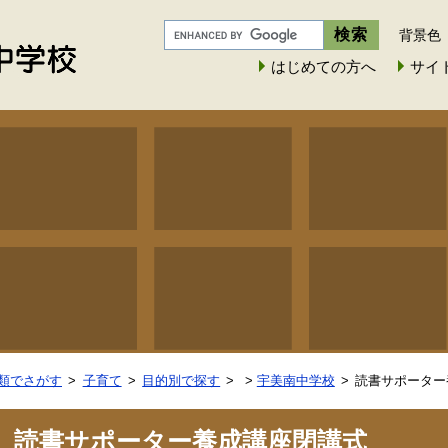
背景色
はじめての方へ
サイ
類でさがす
子育て
目的別で探す
>
宇美南中学校
読書サポーター
読書サポーター養成講座閉講式