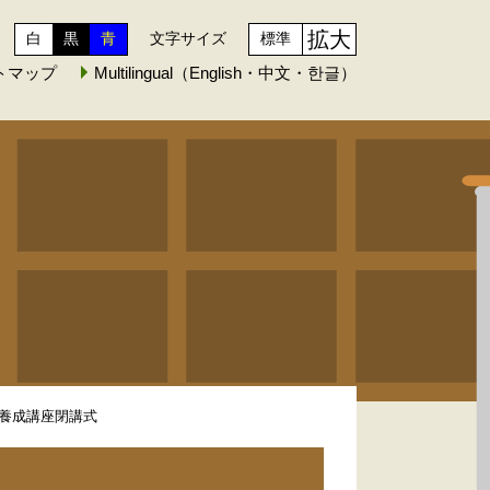
拡大
白
黒
青
文字サイズ
標準
トマップ
Multilingual（English・中文・한글）
養成講座閉講式