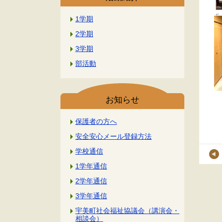
1学期
2学期
3学期
部活動
お知らせ
保護者の方へ
安全安心メール登録方法
学校通信
1学年通信
2学年通信
3学年通信
宇美町社会福祉協議会（講演会・
相談会）