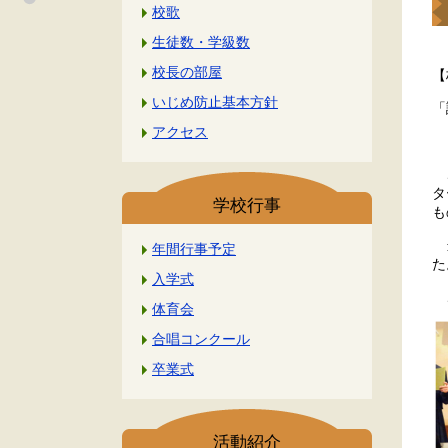
校歌
生徒数・学級数
校長の部屋
【
いじめ防止基本方針
「
アクセス
１
こ
タ
学校行事
も
当
年間行事予定
た
入学式
こ
体育会
合唱コンクール
卒業式
活動紹介