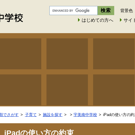
背景色
はじめての方へ
サイ
類でさがす
子育て
施設を探す
>
宇美南中学校
iPadの使い方の
iPadの使い方の約束