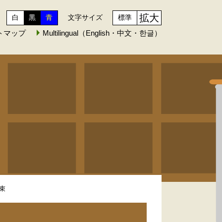
拡大
白
黒
青
文字サイズ
標準
トマップ
Multilingual（English・中文・한글）
約束