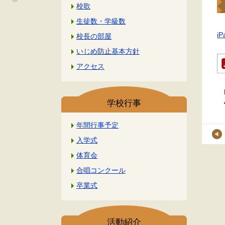
校歌
生徒数・学級数
i
校長の部屋
いじめ防止基本方針
アクセス
学校行事
年間行事予定
入学式
体育会
合唱コンクール
卒業式
活動紹介