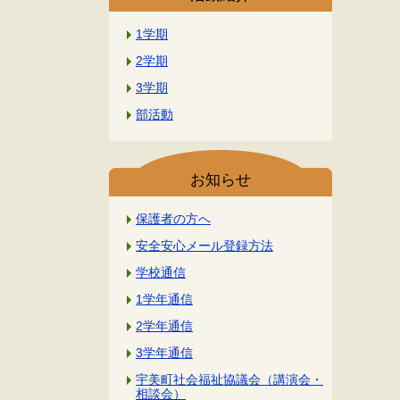
1学期
2学期
3学期
部活動
お知らせ
保護者の方へ
安全安心メール登録方法
学校通信
1学年通信
2学年通信
3学年通信
宇美町社会福祉協議会（講演会・
相談会）