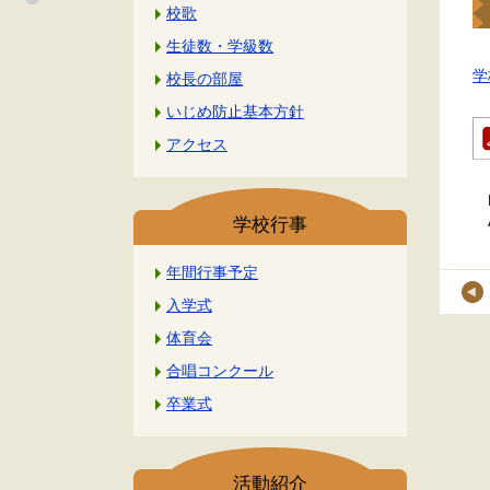
校歌
生徒数・学級数
学
校長の部屋
いじめ防止基本方針
アクセス
学校行事
年間行事予定
入学式
体育会
合唱コンクール
卒業式
活動紹介