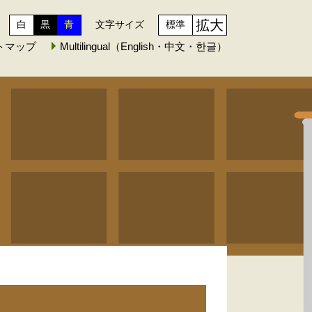
拡大
白
黒
青
文字サイズ
標準
トマップ
Multilingual（English・中文・한글）