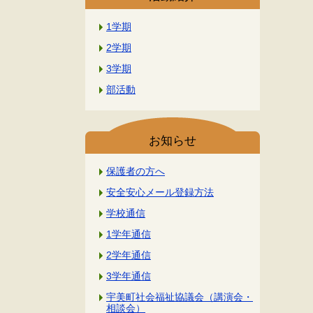
1学期
2学期
3学期
部活動
お知らせ
保護者の方へ
安全安心メール登録方法
学校通信
1学年通信
2学年通信
3学年通信
宇美町社会福祉協議会（講演会・
相談会）