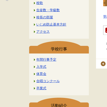
校歌
生徒数・学級数
学
校長の部屋
いじめ防止基本方針
アクセス
学校行事
年間行事予定
入学式
体育会
合唱コンクール
卒業式
活動紹介