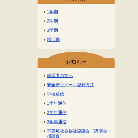
1学期
2学期
3学期
部活動
お知らせ
保護者の方へ
安全安心メール登録方法
学校通信
1学年通信
2学年通信
3学年通信
宇美町社会福祉協議会（講演会・
相談会）