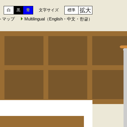
拡大
白
黒
青
文字サイズ
標準
トマップ
Multilingual（English・中文・한글）