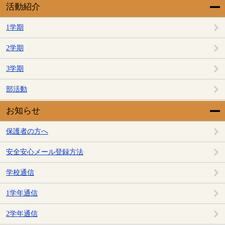
活動紹介
1学期
2学期
3学期
部活動
お知らせ
保護者の方へ
安全安心メール登録方法
学校通信
1学年通信
2学年通信