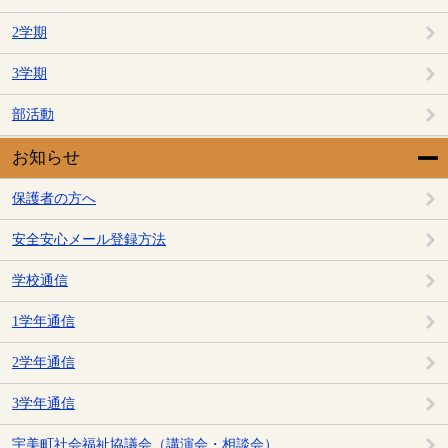
2学期
3学期
部活動
お知らせ
保護者の方へ
安全安心メール登録方法
学校通信
1学年通信
2学年通信
3学年通信
宇美町社会福祉協議会（講演会・相談会）