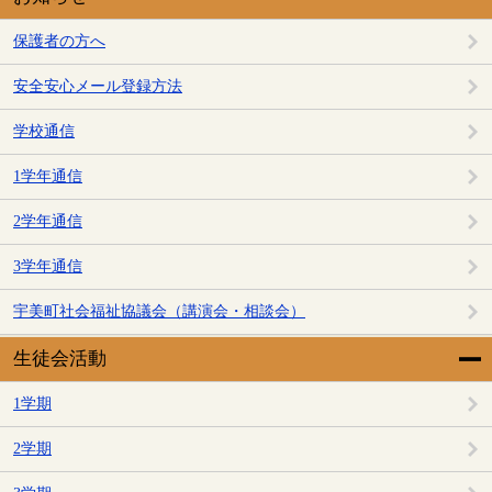
保護者の方へ
安全安心メール登録方法
学校通信
1学年通信
2学年通信
3学年通信
宇美町社会福祉協議会（講演会・相談会）
生徒会活動
1学期
2学期