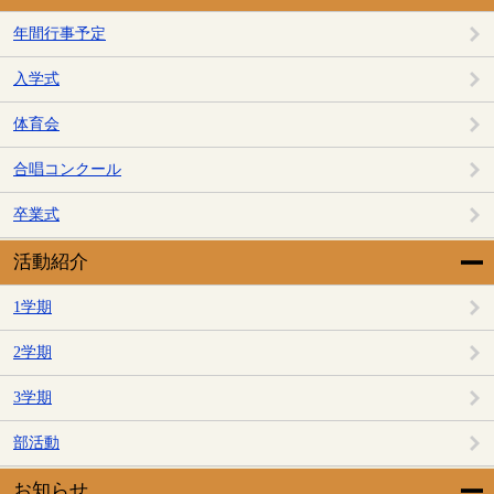
年間行事予定
入学式
体育会
合唱コンクール
卒業式
活動紹介
1学期
2学期
3学期
部活動
お知らせ