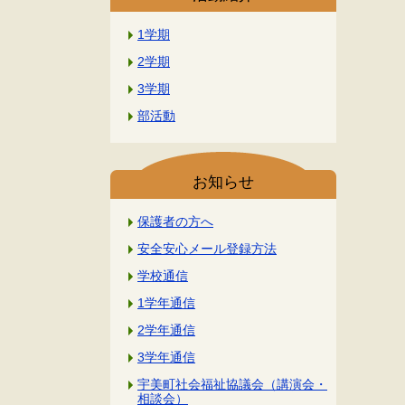
1学期
2学期
3学期
部活動
お知らせ
保護者の方へ
安全安心メール登録方法
学校通信
1学年通信
2学年通信
3学年通信
宇美町社会福祉協議会（講演会・
相談会）