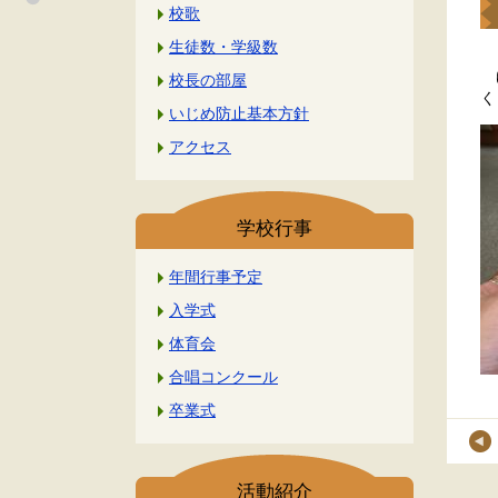
校歌
生徒数・学級数
ゆ
校長の部屋
く
いじめ防止基本方針
アクセス
学校行事
年間行事予定
入学式
体育会
合唱コンクール
卒業式
活動紹介