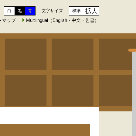
拡大
白
黒
青
文字サイズ
標準
トマップ
Multilingual（English・中文・한글）