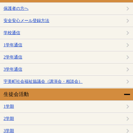
保護者の方へ
安全安心メール登録方法
学校通信
1学年通信
2学年通信
3学年通信
宇美町社会福祉協議会（講演会・相談会）
生徒会活動
1学期
2学期
3学期