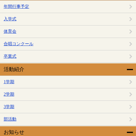
年間行事予定
入学式
体育会
合唱コンクール
卒業式
活動紹介
1学期
2学期
3学期
部活動
お知らせ