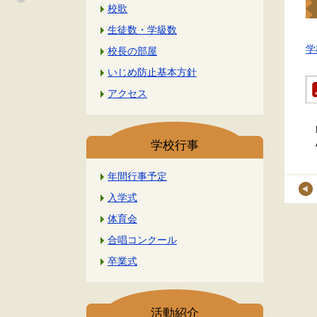
校歌
生徒数・学級数
学
校長の部屋
いじめ防止基本方針
アクセス
学校行事
年間行事予定
入学式
体育会
合唱コンクール
卒業式
活動紹介