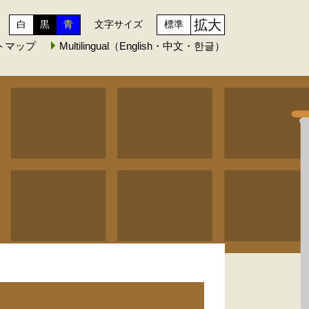
拡大
白
黒
青
文字サイズ
標準
トマップ
Multilingual（English・中文・한글）