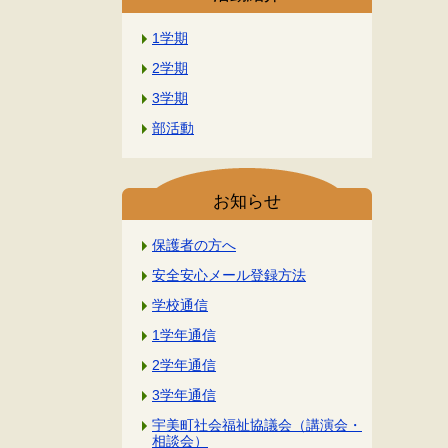
1学期
2学期
3学期
部活動
お知らせ
保護者の方へ
安全安心メール登録方法
学校通信
1学年通信
2学年通信
3学年通信
宇美町社会福祉協議会（講演会・
相談会）