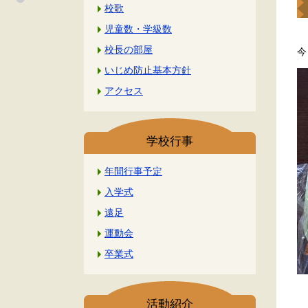
校歌
児童数・学級数
校長の部屋
今
いじめ防止基本方針
アクセス
学校行事
年間行事予定
入学式
遠足
運動会
卒業式
活動紹介