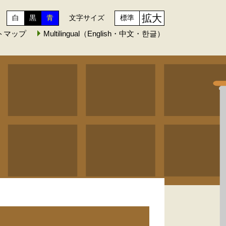
拡大
白
黒
青
文字サイズ
標準
トマップ
Multilingual（English・中文・한글）