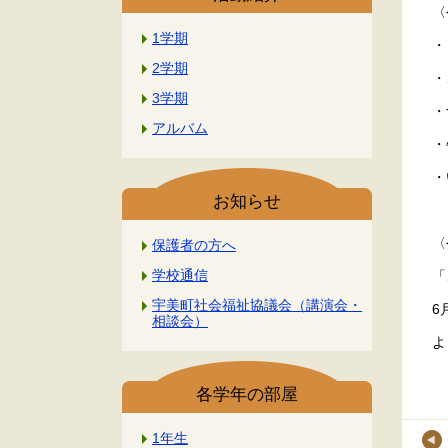
〈
1学期
・
2学期
・
3学期
・
アルバム
・
・
お知らせ
〈
保護者の方へ
学校通信
「
宇美町社会福祉協議会（講演会・
6
相談会）
よ
各学年の部屋
1年生