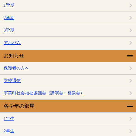
1学期
2学期
3学期
アルバム
お知らせ
保護者の方へ
学校通信
宇美町社会福祉協議会（講演会・相談会）
各学年の部屋
1年生
2年生