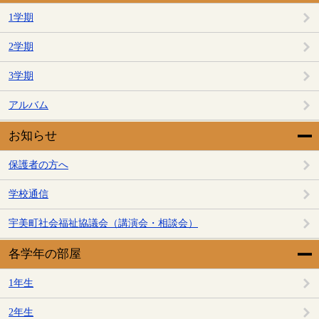
1学期
2学期
3学期
アルバム
お知らせ
保護者の方へ
学校通信
宇美町社会福祉協議会（講演会・相談会）
各学年の部屋
1年生
2年生