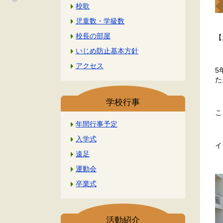
校歌
児童数・学級数
校長の部屋
【
いじめ防止基本方針
アクセス
5
た
学校行事
こ
年間行事予定
入学式
イ
遠足
運動会
卒業式
活動紹介