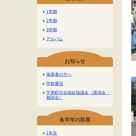
1学期
2学期
3学期
アルバム
お知らせ
保護者の方へ
学校通信
宇美町社会福祉協議会（講演会・
相談会）
各学年の部屋
1年生