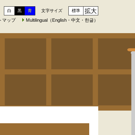
拡大
白
黒
青
文字サイズ
標準
トマップ
Multilingual（English・中文・한글）