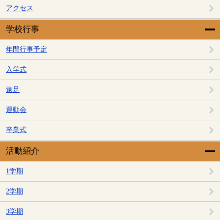
アクセス
学校行事
年間行事予定
入学式
遠足
運動会
卒業式
活動紹介
1学期
2学期
3学期