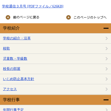
学校通信３月号 [PDFファイル／626KB]
学校紹介
学校の紹介・沿革
校歌
児童数・学級数
校長の部屋
いじめ防止基本方針
アクセス
学校行事
年間行事予定