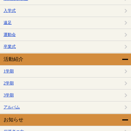
入学式
遠足
運動会
卒業式
活動紹介
1学期
2学期
3学期
アルバム
お知らせ