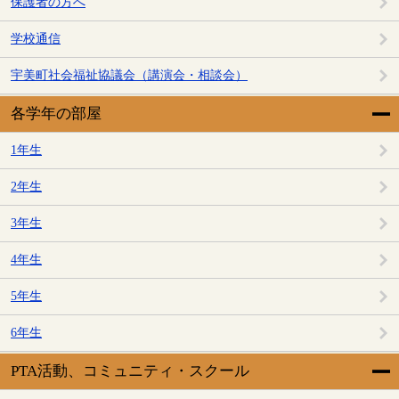
保護者の方へ
学校通信
宇美町社会福祉協議会（講演会・相談会）
各学年の部屋
1年生
2年生
3年生
4年生
5年生
6年生
PTA活動、コミュニティ・スクール