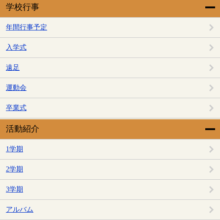
学校行事
年間行事予定
入学式
遠足
運動会
卒業式
活動紹介
1学期
2学期
3学期
アルバム