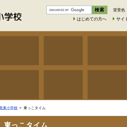
背景色
はじめての方へ
サイ
美東小学校
東っこタイム
東っこタイム