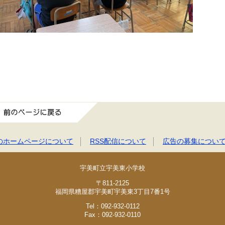
前のページに戻る
のホームページについて
RSS配信について
広告の募集につい
宇美町立宇美東小学校
〒811-2125
福岡県糟屋郡宇美町宇美東3丁目7番1号
Tel：092-932-0112
Fax：092-932-0110