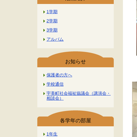
1学期
2学期
3学期
アルバム
お知らせ
保護者の方へ
学校通信
宇美町社会福祉協議会（講演会・
相談会）
各学年の部屋
1年生