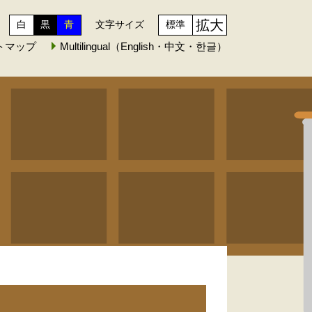
拡大
白
黒
青
文字サイズ
標準
トマップ
Multilingual（English・中文・한글）