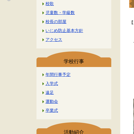
校歌
児童数・学級数
校長の部屋
【
いじめ防止基本方針
アクセス
今
学校行事
１
年間行事予定
Ｃ
入学式
遠足
運動会
卒業式
活動紹介