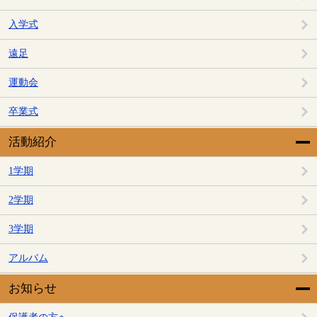
入学式
遠足
運動会
卒業式
活動紹介
1学期
2学期
3学期
アルバム
お知らせ