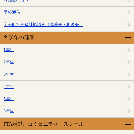
保護者の方へ
学校通信
宇美町社会福祉協議会（講演会・相談会）
各学年の部屋
1年生
2年生
3年生
4年生
5年生
6年生
PTA活動、コミュニティ・スクール