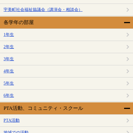
宇美町社会福祉協議会（講演会・相談会）
各学年の部屋
1年生
2年生
3年生
4年生
5年生
6年生
PTA活動、コミュニティ・スクール
PTA活動
地域での活動