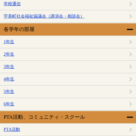
学校通信
宇美町社会福祉協議会（講演会・相談会）
各学年の部屋
1年生
2年生
3年生
4年生
5年生
6年生
PTA活動、コミュニティ・スクール
PTA活動