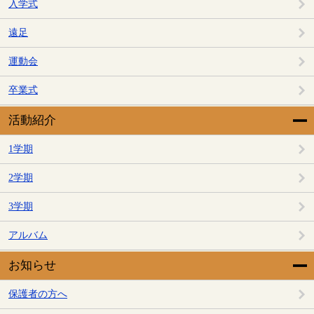
入学式
遠足
運動会
卒業式
活動紹介
1学期
2学期
3学期
アルバム
お知らせ
保護者の方へ