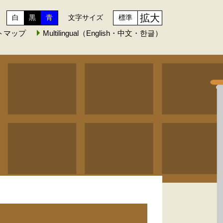
拡大
白
黒
青
文字サイズ
標準
トマップ
Multilingual（English・中文・한글）