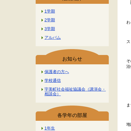
1学期
2学期
わ
3学期
アルバム
ス
お知らせ
そ
泊
保護者の方へ
学校通信
宇美町社会福祉協議会（講演会・
相談会）
ま
各学年の部屋
地
1年生