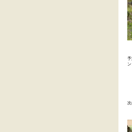
予
ン
次