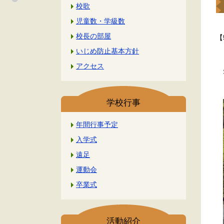
校歌
児童数・学級数
校長の部屋
【
いじめ防止基本方針
アクセス
先
学校行事
年間行事予定
入学式
遠足
運動会
卒業式
活動紹介