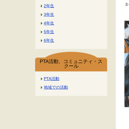
３
2年生
3年生
4年生
5年生
6年生
PTA活動、コミュニティ・ス
クール
PTA活動
地域での活動