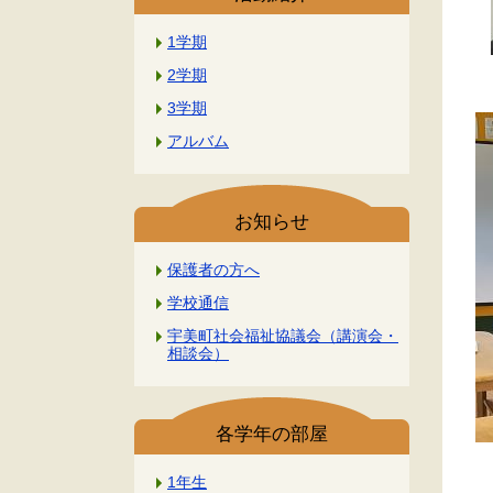
1学期
2学期
3学期
アルバム
お知らせ
保護者の方へ
学校通信
宇美町社会福祉協議会（講演会・
相談会）
各学年の部屋
1年生