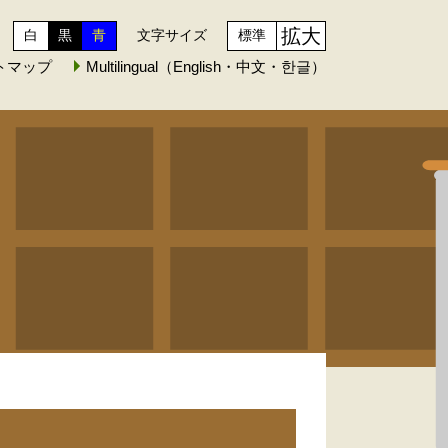
拡大
白
黒
青
文字サイズ
標準
トマップ
Multilingual（English・中文・한글）