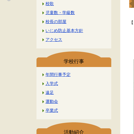
校歌
児童数・学級数
校長の部屋
【
いじめ防止基本方針
アクセス
５
学校行事
年間行事予定
入学式
遠足
運動会
卒業式
活動紹介