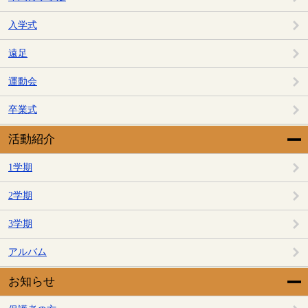
入学式
遠足
運動会
卒業式
活動紹介
1学期
2学期
3学期
アルバム
お知らせ