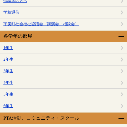
保護者の方へ
学校通信
宇美町社会福祉協議会（講演会・相談会）
各学年の部屋
1年生
2年生
3年生
4年生
5年生
6年生
PTA活動、コミュニティ・スクール