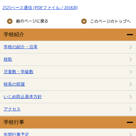
2525ベース通信 [PDFファイル／201KB]
学校紹介
学校の紹介・沿革
校歌
児童数・学級数
校長の部屋
いじめ防止基本方針
アクセス
学校行事
年間行事予定