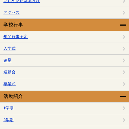
いじめ防止基本方針
アクセス
学校行事
年間行事予定
入学式
遠足
運動会
卒業式
活動紹介
1学期
2学期