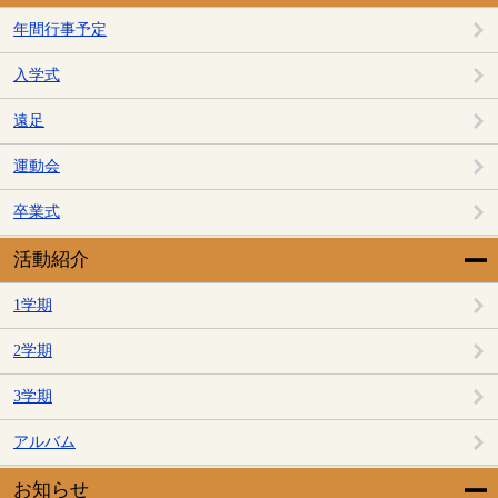
年間行事予定
入学式
遠足
運動会
卒業式
活動紹介
1学期
2学期
3学期
アルバム
お知らせ