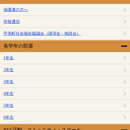
保護者の方へ
学校通信
宇美町社会福祉協議会（講演会・相談会）
各学年の部屋
1年生
2年生
3年生
4年生
5年生
6年生
PTA活動、コミュニティ・スクール