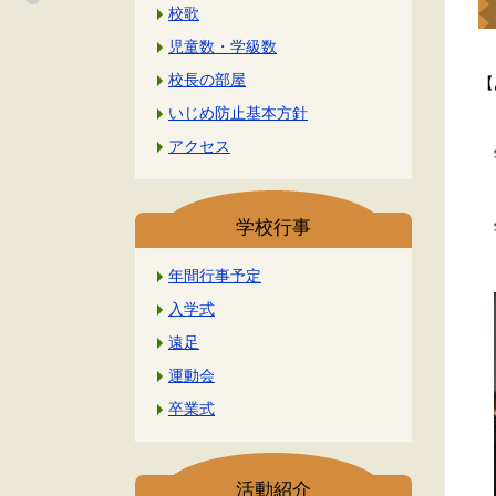
校歌
児童数・学級数
校長の部屋
【
いじめ防止基本方針
アクセス
宇
学校行事
宇
年間行事予定
入学式
遠足
運動会
卒業式
活動紹介