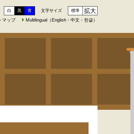
拡大
白
黒
青
文字サイズ
標準
トマップ
Multilingual（English・中文・한글）