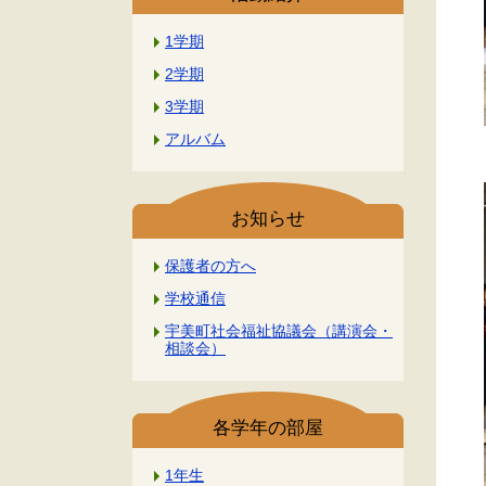
1学期
2学期
3学期
アルバム
お知らせ
保護者の方へ
学校通信
宇美町社会福祉協議会（講演会・
相談会）
各学年の部屋
1年生