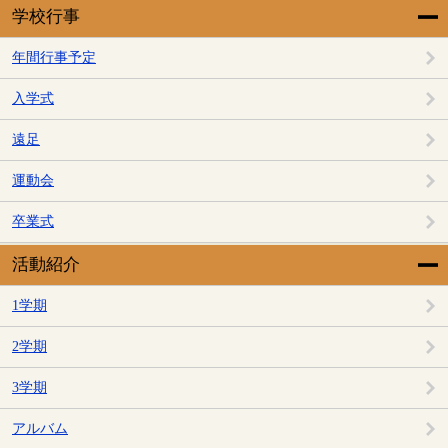
学校行事
年間行事予定
入学式
遠足
運動会
卒業式
活動紹介
1学期
2学期
3学期
アルバム