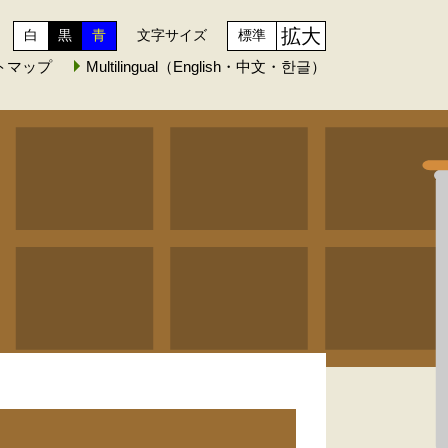
拡大
白
黒
青
文字サイズ
標準
トマップ
Multilingual（English・中文・한글）