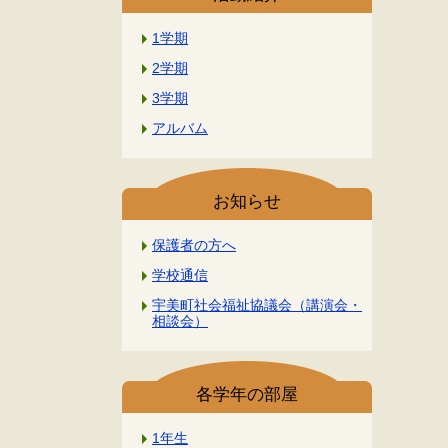
1学期
2学期
3学期
アルバム
お知らせ
保護者の方へ
学校通信
宇美町社会福祉協議会（講演会・
相談会）
各学年の部屋
1年生