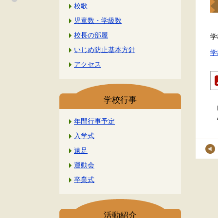
校歌
児童数・学級数
校長の部屋
学
いじめ防止基本方針
学
アクセス
学校行事
年間行事予定
入学式
遠足
運動会
卒業式
活動紹介