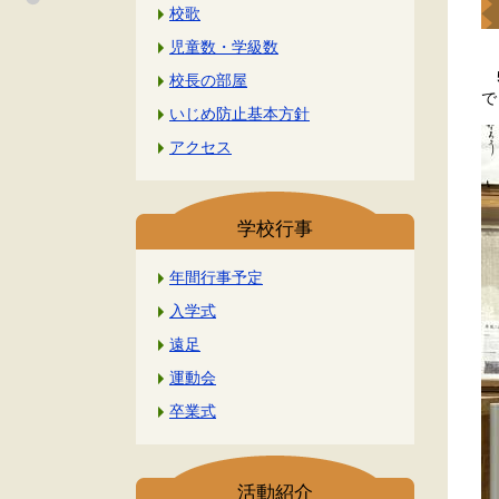
校歌
児童数・学級数
5
校長の部屋
で
いじめ防止基本方針
アクセス
学校行事
年間行事予定
入学式
遠足
運動会
卒業式
活動紹介