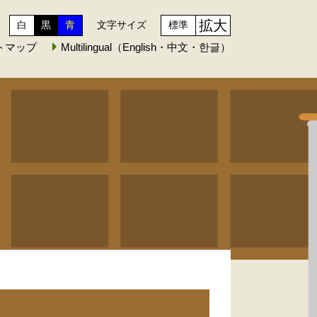
拡大
白
黒
青
文字サイズ
標準
トマップ
Multilingual（English・中文・한글）