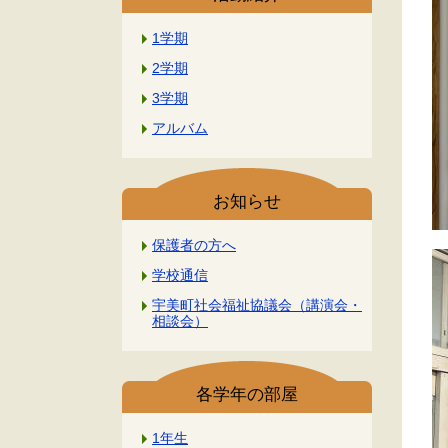
1学期
2学期
3学期
アルバム
お知らせ
保護者の方へ
学校通信
宇美町社会福祉協議会（講演会・
相談会）
各学年の部屋
1年生