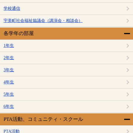
学校通信
宇美町社会福祉協議会（講演会・相談会）
各学年の部屋
1年生
2年生
3年生
4年生
5年生
6年生
PTA活動、コミュニティ・スクール
PTA活動