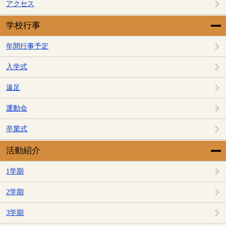
アクセス
学校行事
年間行事予定
入学式
遠足
運動会
卒業式
活動紹介
1学期
2学期
3学期