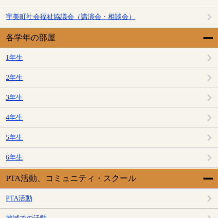
宇美町社会福祉協議会（講演会・相談会）
各学年の部屋
1年生
2年生
3年生
4年生
5年生
6年生
PTA活動、コミュニティ・スクール
PTA活動